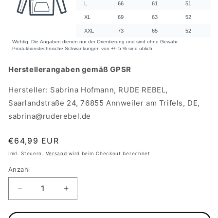
Herstellerangaben gemäß GPSR
Hersteller: Sabrina Hofmann, RUDE REBEL,
Saarlandstraße 24, 76855 Annweiler am Trifels, DE,
sabrina@ruderebel.de
Normaler
€64,99 EUR
Preis
Inkl. Steuern.
Versand
wird beim Checkout berechnet
Anzahl
Verringere
Erhöhe
die
die
Menge
Menge