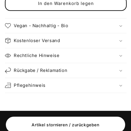
für
für
In den Warenkorb legen
Vegan
Vegan
und
und
Bio
Bio
Vegan - Nachhaltig - Bio
Crop
Crop
Hoodie:
Hoodie:
Mental
Mental
Kostenloser Versand
Health
Health
-
-
Rechtliche Hinweise
Behind
Behind
the
the
Rückgabe / Reklamation
Mask...
Mask...
Pflegehinweis
Artikel stornieren / zurückgeben