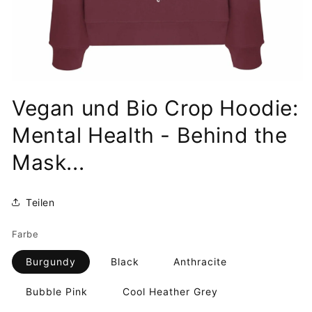
Medien
1
Vegan und Bio Crop Hoodie:
in
Modal
öffnen
Mental Health - Behind the
Mask...
Teilen
Farbe
Burgundy
Black
Anthracite
Bubble Pink
Cool Heather Grey