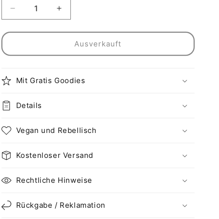
Verringere
Erhöhe
die
die
Menge
Menge
für
für
Ausverkauft
Vegan
Vegan
und
und
handgemacht
handgemacht
Mit Gratis Goodies
Halskette:
Halskette:
Bunny
Bunny
gegen
gegen
Details
Tierversuche
Tierversuche
und
und
Vegan und Rebellisch
Pfoten
Pfoten
Charm
Charm
Kostenloser Versand
am
am
Verschluss
Verschluss
Rechtliche Hinweise
Rückgabe / Reklamation