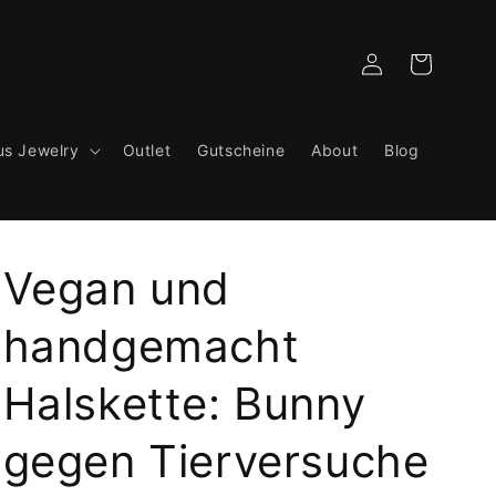
Einloggen
Warenkorb
us Jewelry
Outlet
Gutscheine
About
Blog
Vegan und
handgemacht
Halskette: Bunny
gegen Tierversuche