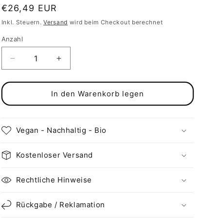
Normaler
€26,49 EUR
Preis
Inkl. Steuern.
Versand
wird beim Checkout berechnet
Anzahl
Verringere
Erhöhe
die
die
Menge
Menge
für
für
In den Warenkorb legen
Vegan
Vegan
und
und
Recycling
Recycling
Vegan - Nachhaltig - Bio
Stofftasche:
Stofftasche:
Wir
Wir
sind
sind
Kostenloser Versand
Links
Links
Grün
Grün
Rechtliche Hinweise
versifft!
versifft!
Rückgabe / Reklamation