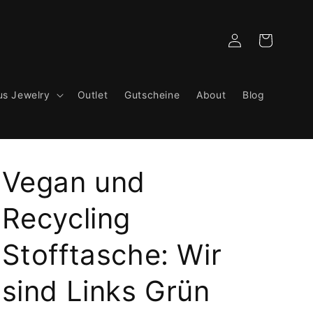
Einloggen
Warenkorb
us Jewelry
Outlet
Gutscheine
About
Blog
Vegan und
Recycling
Stofftasche: Wir
sind Links Grün