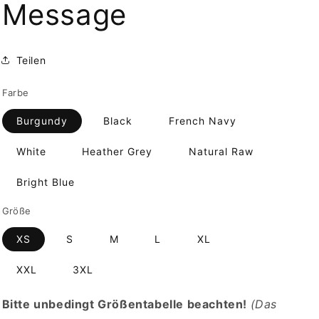
Message
Teilen
Farbe
Burgundy
Black
French Navy
White
Heather Grey
Natural Raw
Bright Blue
Größe
XS
S
M
L
XL
XXL
3XL
Bitte unbedingt Größentabelle beachten!
(Das