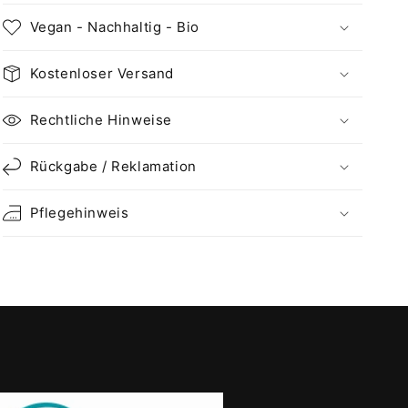
Zipper
Zipper
Vegan - Nachhaltig - Bio
Hoodie:
Hoodie:
GIRL
GIRL
POWER
POWER
Kostenloser Versand
-
-
Design
Design
Rechtliche Hinweise
mit
mit
feministischer
feministischer
Rückgabe / Reklamation
Message
Message
Pflegehinweis