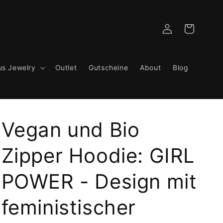
Log
Cart
in
us Jewelry
Outlet
Gutscheine
About
Blog
Vegan und Bio
Zipper Hoodie: GIRL
POWER - Design mit
feministischer