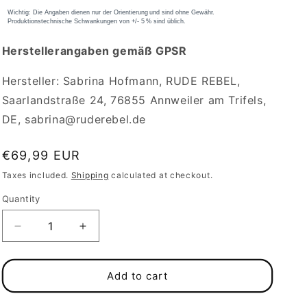
Herstellerangaben gemäß GPSR
Hersteller: Sabrina Hofmann, RUDE REBEL,
Saarlandstraße 24, 76855 Annweiler am Trifels,
DE, sabrina@ruderebel.de
Regular
€69,99 EUR
price
Taxes included.
Shipping
calculated at checkout.
Quantity
Decrease
Increase
quantity
quantity
for
for
Vegan
Vegan
Add to cart
und
und
Bio
Bio