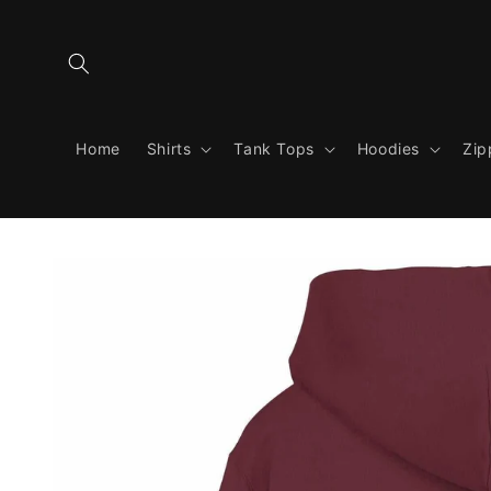
Skip to
content
Home
Shirts
Tank Tops
Hoodies
Zip
Skip to
product
information